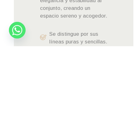
elegancia y estabilidad al
conjunto, creando un
espacio sereno y acogedor.
Se distingue por sus
líneas puras y sencillas.
Es una combinación
armoniosa de la
elegancia japonesa y la
funcionalidad
escandinava
El uso de materiales
naturales es una
característica clave del
estilo Japandi.